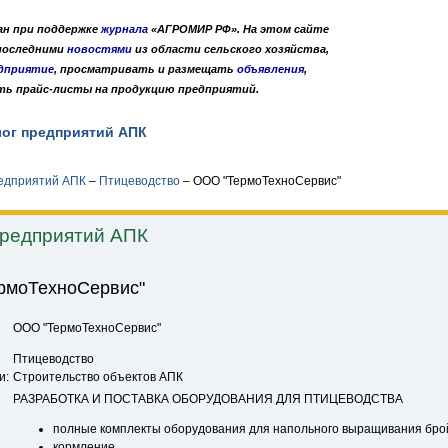
дан при поддержке
журнала
«АГРОМИР РФ». На этом сайте
 последними
новостями
из области сельского хозяйства,
дприятие
, просматривать и размещать
объявления
,
ть прайс-листы на продукцию предприятий.
лог предприятий АПК
Публикации
О нас
•
•
редприятий АПК
–
Птицеводство
–
ООО "ТермоТехноСервис"
предприятий АПК
рмоТехноСервис"
ООО "ТермоТехноСервис"
Птицеводство
и:
Строительство объектов АПК
РАЗРАБОТКА И ПОСТАВКА ОБОРУДОВАНИЯ ДЛЯ ПТИЦЕВОДСТВА
полные комплекты оборудования для напольного выращивания бро
кормление