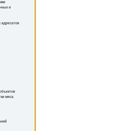
ыми
нных и
 адресатов
 объектов
тки мяса
аний