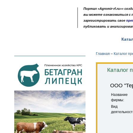
Портал «Agromir-rf.ru»» соз
вы можете ознакомиться с
зарегистрировать свое
пре
публиковать и анализирова
Новости
Выставки
Доска объявлений
Ката
•
•
•
Главная
–
Каталог п
Каталог 
ООО "Те
Название
фирмы:
Вид
деятельност