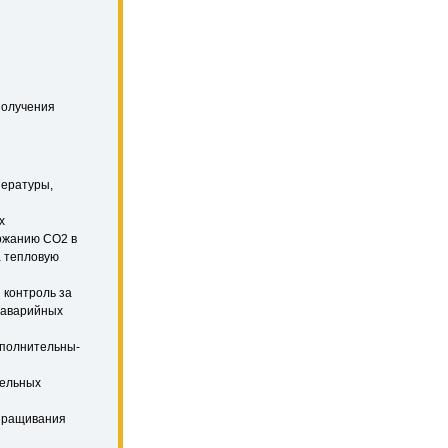
получения
пературы,
х
ржанию СО2 в
а тепловую
 контроль за
а аварийных
сполнительны­
тельных
выращивания