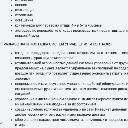
поение
вентиляция
отопление
освещение
контейнеры для перевозки птицы 4-х и 5-ти ярусные
экструдер по переработке отходов производства и пера птицы для 
перьевой муки
РАЗРАБОТКА И ПОСТАВКА СИСТЕМ УПРАВЛЕНИЯ И КОНТРОЛЯ
создание и поддержание идеального микроклимата в птичнике: тем
влажности, уровня углекислого газа
(отличительной особенностью данной системы управления от други
предлагаемых на рынке,является управление вентиляцией по соде
воздухе птичника, что позволяет существенно экономить затраты н
энергию)
непрерывное и круглосуточное управление работой оборудования и
его состоянием в ручном и автоматическом режиме, снижение риск
ситуаций
управление в дистанционном режиме с ПК диспетчерского пункта и
ми механизмами и наблюдение за их состоянием
создание любого количества удаленных по сети Интернет дополни
диспет­черских пунктов с различными правами доступа
сбор и анализ параметров микроклимата, полученных в процессе 
и:
птицы