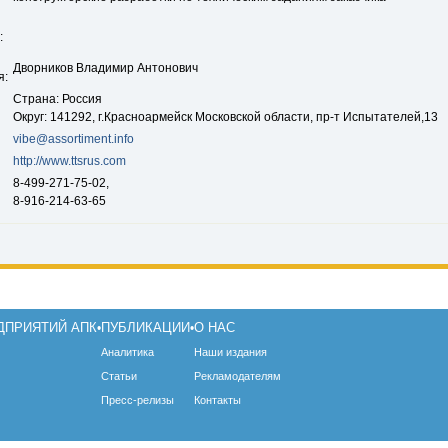
:
Дворников Владимир Антонович
я:
Страна: Россия
Округ: 141292, г.Красноармейск Московской области, пр-т Испытателей,13
vibe@assortiment.info
http://www.ttsrus.com
8-499-271-75-02,
8-916-214-63-65
ДПРИЯТИЙ АПК
ПУБЛИКАЦИИ
О НАС
•
•
Аналитика
Наши издания
Статьи
Рекламодателям
Пресс-релизы
Контакты