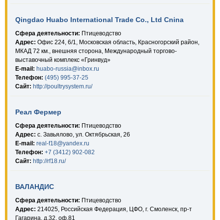
Qingdao Huabo International Trade Co., Ltd Cnina
Сфера деятельности:
Птицеводство
Адрес:
Офис 224, 6/1, Московская область, Красногорский район,
МКАД 72 км., внешняя сторона, Международный торгово-
выставочный комплекс «Гринвуд»
E-mail:
huabo-russia@inbox.ru
Телефон:
(495) 995-37-25
Сайт:
http://poultrysystem.ru/
Реал Фермер
Сфера деятельности:
Птицеводство
Адрес:
с. Завьялово, ул. Октябрьская, 26
E-mail:
real-f18@yandex.ru
Телефон:
+7 (3412) 902-082
Сайт:
http://rf18.ru/
ВАЛАНДИС
Сфера деятельности:
Птицеводство
Адрес:
214025, Российская Федерация, ЦФО, г. Смоленск, пр-т
Гагарина, д.32, оф.81