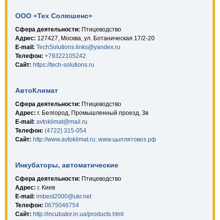
ООО «Тех Солюшенс»
Сфера деятельности:
Птицеводство
Адрес:
127427, Москва, ул. Ботаническая 17/2-20
E-mail:
TechSolutions.links@yandex.ru
Телефон:
+79322105242
Сайт:
https://tech-solutions.ru
АвтоКлимат
Сфера деятельности:
Птицеводство
Адрес:
г. Белгород, Промышленный проезд, 3в
E-mail:
avtoklimat@mail.ru
Телефон:
(4722) 315-054
Сайт:
http://www.avtoklimat.ru; www.цыплятовоз.рф
Инкубаторы, автоматические
Сфера деятельности:
Птицеводство
Адрес:
г. Киев
E-mail:
imbest2000@ukr.net
Телефон:
0675046754
Сайт:
http://incubator.in.ua/products.html