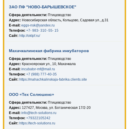
ЗАО ПФ "НОВО-БАРЫШЕВСКОЕ"
Сфера деятельности:
Птицеводство
Адрес:
Новосибирская область, Кольцово, Садовая ул., д.31
E-mail:
eggs-nsk@yandex.ru
Телефон:
+7- 983- 310 -55- 15
Сайт:
http://oktpf.ru/
Махачкалинская фабрика инкубаторов
Сфера деятельности:
Птицеводство
Адрес:
Красноярская ул., 10, Махачкала
E-mail:
incubator-mf@mail.ru
Телефон:
+7 (988) 777-40-35
Сайт:
https://mahachkalinskaja-fabrika.clients.site
ООО «Тех Солюшенс»
Сфера деятельности:
Птицеводство
Адрес:
127427, Москва, ул. Ботаническая 17/2-20
E-mail:
info@tech-solutions.ru
Телефон:
+79322105242
Сайт:
https://tech-solutions.ru