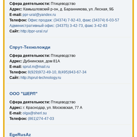
Сфера деятельности:
Птицеводство
Адрес:
Камышловский р-он, д. Баранникова, ул. Лесная, 9Б
E-mail:
ppr-ural@yandex.ru
Телефон:
Офис продаж: (34374) 7-92-43, факс (34374) 6-03-57
Административный офис: (34375) 3-42-73, факс 3-42-83
Сайт:
http://ppr-ural.ru/
Спрут-Техноложди
Сфера деятельности:
Птицеводство
Адрес:
Дубнинская, дом 81А
E-mail:
sprut.m@mail.ru
Телефон:
8(929)972-49-10, 8(495)943-67-34
Сайт:
http://sprut-technology.ru
ООО "ШЕРЛ"
Сфера деятельности:
Птицеводство
Адрес:
г. Краснодар, ул. Московская, 77 А
E-mail:
olga@sherl.su
Телефон:
(861)274-47-03
EgeRusAz