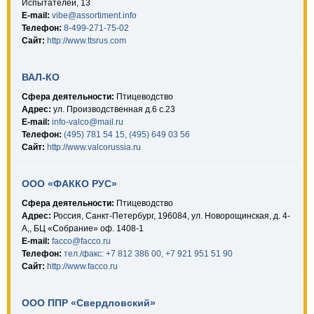
Испытателей, 13
E-mail:
vibe@assortiment.info
Телефон:
8-499-271-75-02
Сайт:
http://www.ttsrus.com
ВАЛ-КО
Сфера деятельности:
Птицеводство
Адрес:
ул. Производственная д.6 с.23
E-mail:
info-valco@mail.ru
Телефон:
(495) 781 54 15, (495) 649 03 56
Сайт:
http://www.valcorussia.ru
ООО «ФАККО РУС»
Сфера деятельности:
Птицеводство
Адрес:
Россия, Санкт-Петербург, 196084, ул. Новорощинская, д. 4-
А,, БЦ «Собрание» оф. 1408-1
E-mail:
facco@facco.ru
Телефон:
тел./факс: +7 812 386 00, +7 921 951 51 90
Сайт:
http://www.facco.ru
ООО ППР «Свердловский»