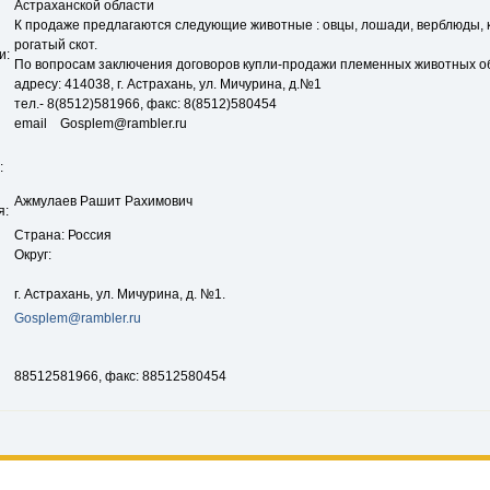
Астраханской области
К продаже предлагаются следующие животные : овцы, лошади, верблюды,
рогатый скот.
и:
По вопросам заключения договоров купли-продажи племенных животных о
адресу: 414038, г. Астрахань, ул. Мичурина, д.№1
тел.- 8(8512)581966, факс: 8(8512)580454
email Gosplem@rambler.ru
:
Ажмулаев Рашит Рахимович
я:
Страна: Россия
Округ:
г. Астрахань, ул. Мичурина, д. №1.
Gosplem@rambler.ru
88512581966, факс: 88512580454