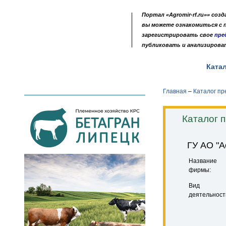
Портал «Agromir-rf.ru»» соз
вы можете ознакомиться с
зарегистрировать свое
пре
публиковать и анализирова
Новости
Выставки
Доска объявлений
Ката
•
•
•
Главная
–
Каталог п
Каталог 
ГУ АО "А
Название
фирмы:
Вид
деятельност