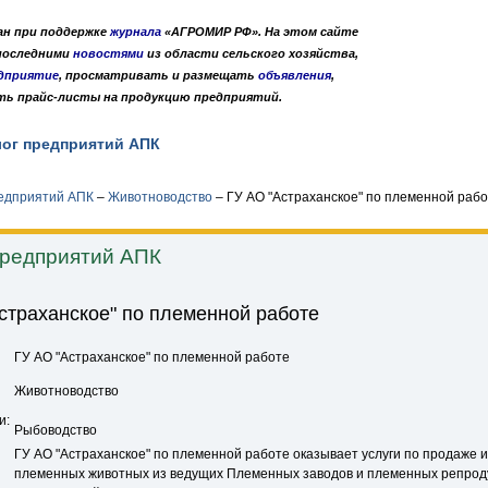
дан при поддержке
журнала
«АГРОМИР РФ». На этом сайте
 последними
новостями
из области сельского хозяйства,
дприятие
, просматривать и размещать
объявления
,
ть прайс-листы на продукцию предприятий.
лог предприятий АПК
Публикации
О нас
•
•
редприятий АПК
–
Животноводство
–
ГУ АО "Астраханское" по племенной раб
предприятий АПК
страханское" по племенной работе
ГУ АО "Астраханское" по племенной работе
Животноводство
и:
Рыбоводство
ГУ АО "Астраханское" по племенной работе оказывает услуги по продаже и
племенных животных из ведущих Племенных заводов и племенных репрод