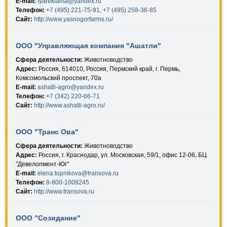
E-mail:
fyareklama@yandex.ru
Телефон:
+7 (495) 221-75-91, +7 (495) 258-36-85
Сайт:
http://www.yasnogorfarms.ru/
ООО "Управляющая компания "Ашатли"
Сфера деятельности:
Животноводство
Адрес:
Россия, 614010, Россия, Пермский край, г. Пермь,
Комсомольский проспект, 70а
E-mail:
ashatli-agro@yandex.ru
Телефон:
+7 (342) 220-66-71
Сайт:
http://www.ashatli-agro.ru/
ООО "Транс Ова"
Сфера деятельности:
Животноводство
Адрес:
Россия, г. Краснодар, ул. Московская, 59/1, офис 12-06, БЦ
"Девелопмент-Юг"
E-mail:
elena.topnikova@transova.ru
Телефон:
8-800-1009245
Сайт:
http://www.transova.ru
ООО "Созидание"