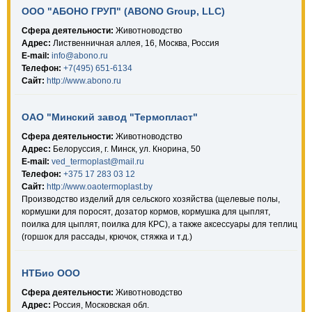
ООО "АБОНО ГРУП" (ABONO Group, LLC)
Сфера деятельности:
Животноводство
Адрес:
Лиственничная аллея, 16, Москва, Россия
E-mail:
info@abono.ru
Телефон:
+7(495) 651-6134
Сайт:
http://www.abono.ru
ОАО "Минский завод "Термопласт"
Сфера деятельности:
Животноводство
Адрес:
Белоруссия, г. Минск, ул. Кнорина, 50
E-mail:
ved_termoplast@mail.ru
Телефон:
+375 17 283 03 12
Сайт:
http://www.oaotermoplast.by
Производство изделий для сельского хозяйства (щелевые полы,
кормушки для поросят, дозатор кормов, кормушка для цыплят,
поилка для цыплят, поилка для КРС), а также аксессуары для теплиц
(горшок для рассады, крючок, стяжка и т.д.)
НТБио ООО
Сфера деятельности:
Животноводство
Адрес:
Россия, Московская обл.