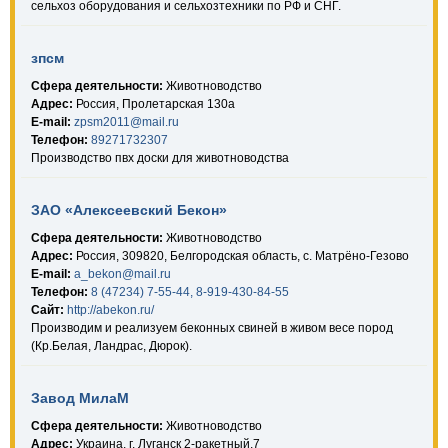
сельхоз оборудования и сельхозтехники по РФ и СНГ.
зпсм
Сфера деятельности:
Животноводство
Адрес:
Россия, Пролетарская 130а
E-mail:
zpsm2011@mail.ru
Телефон:
89271732307
Производство пвх доски для животноводства
ЗАО «Алексеевский Бекон»
Сфера деятельности:
Животноводство
Адрес:
Россия, 309820, Белгородская область, с. Матрёно-Гезово
E-mail:
a_bekon@mail.ru
Телефон:
8 (47234) 7-55-44, 8-919-430-84-55
Сайт:
http://abekon.ru/
Производим и реализуем беконных свиней в живом весе пород
(Кр.Белая, Ландрас, Дюрок).
Завод МилаМ
Сфера деятельности:
Животноводство
Адрес:
Украина, г. Луганск 2-ракетный,7