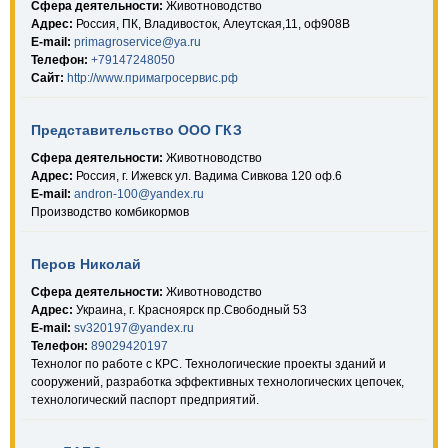
Сфера деятельности:
Животноводство
Адрес:
Россия, ПК, Владивосток, Алеутская,11, оф908В
E-mail:
primagroservice@ya.ru
Телефон:
+79147248050
Сайт:
http://www.примагросервис.рф
Представительство ООО ГКЗ
Сфера деятельности:
Животноводство
Адрес:
Россия, г. Ижевск ул. Вадима Сивкова 120 оф.6
E-mail:
andron-100@yandex.ru
Производство комбикормов
Перов Николай
Сфера деятельности:
Животноводство
Адрес:
Украина, г. Красноярск пр.Свободный 53
E-mail:
sv320197@yandex.ru
Телефон:
89029420197
Технолог по работе с КРС. Технологические проекты зданий и
сооружений, разработка эффективных технологических цепочек,
технологический паспорт предприятий.