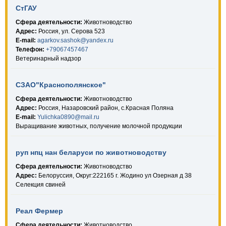
СтГАУ
Сфера деятельности:
Животноводство
Адрес:
Россия, ул. Серова 523
E-mail:
agarkov.sashok@yandex.ru
Телефон:
+79067457467
Ветеринарный надзор
СЗАО"Краснополянское"
Сфера деятельности:
Животноводство
Адрес:
Россия, Назаровский район, с.Красная Поляна
E-mail:
Yulichka0890@mail.ru
Выращивание животных, получение молочной продукции
руп нпц нан беларуси по животноводству
Сфера деятельности:
Животноводство
Адрес:
Белоруссия, Округ:222165 г. Жодино ул Озерная д 38
Селекция свиней
Реал Фермер
Сфера деятельности:
Животноводство