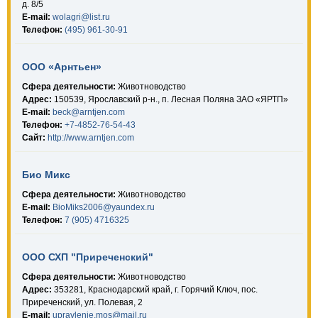
д. 8/5
E-mail:
wolagri@list.ru
Телефон:
(495) 961-30-91
ООО «Арнтьен»
Сфера деятельности:
Животноводство
Адрес:
150539, Ярославский р-н., п. Лесная Поляна ЗАО «ЯРТП»
E-mail:
beck@arntjen.com
Телефон:
+7-4852-76-54-43
Сайт:
http://www.arntjen.com
Био Микс
Сфера деятельности:
Животноводство
E-mail:
BioMiks2006@yaundex.ru
Телефон:
7 (905) 4716325
ООО СХП "Приреченский"
Сфера деятельности:
Животноводство
Адрес:
353281, Краснодарский край, г. Горячий Ключ, пос.
Приреченский, ул. Полевая, 2
E-mail:
upravlenie.mos@mail.ru