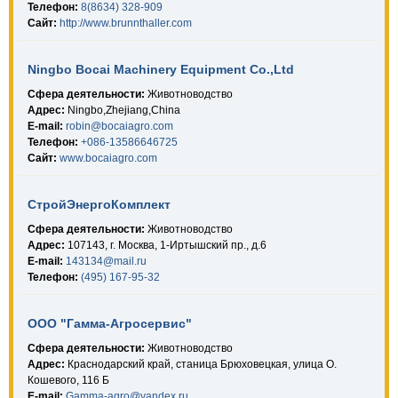
Телефон:
8(8634) 328-909
Сайт:
http://www.brunnthaller.com
Ningbo Bocai Machinery Equipment Co.,Ltd
Сфера деятельности:
Животноводство
Адрес:
Ningbo,Zhejiang,China
E-mail:
robin@bocaiagro.com
Телефон:
+086-13586646725
Сайт:
www.bocaiagro.com
СтройЭнергоКомплект
Сфера деятельности:
Животноводство
Адрес:
107143, г. Москва, 1-Иртышский пр., д.6
E-mail:
143134@mail.ru
Телефон:
(495) 167-95-32
ООО "Гамма-Агросервис"
Сфера деятельности:
Животноводство
Адрес:
Краснодарский край, станица Брюховецкая, улица О.
Кошевого, 116 Б
E-mail:
Gamma-agro@yandex.ru