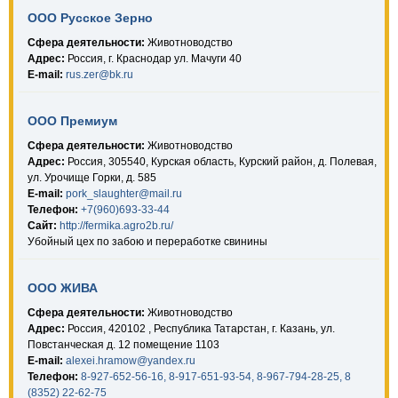
ООО Русское Зерно
Сфера деятельности:
Животноводство
Адрес:
Россия, г. Краснодар ул. Мачуги 40
E-mail:
rus.zer@bk.ru
ООО Премиум
Сфера деятельности:
Животноводство
Адрес:
Россия, 305540, Курская область, Курский район, д. Полевая,
ул. Урочище Горки, д. 585
E-mail:
pork_slaughter@mail.ru
Телефон:
+7(960)693-33-44
Сайт:
http://fermika.agro2b.ru/
Убойный цех по забою и переработке свинины
ООО ЖИВА
Сфера деятельности:
Животноводство
Адрес:
Россия, 420102 , Республика Татарстан, г. Казань, ул.
Повстанческая д. 12 помещение 1103
E-mail:
alexei.hramow@yandex.ru
Телефон:
8-927-652-56-16, 8-917-651-93-54, 8-967-794-28-25, 8
(8352) 22-62-75