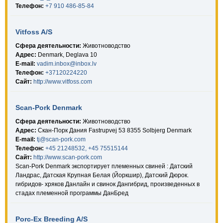
Телефон:
+7 910 486-85-84
Vitfoss A/S
Сфера деятельности:
Животноводство
Адрес:
Denmark, Deglava 10
E-mail:
vadim.inbox@inbox.lv
Телефон:
+37120224220
Сайт:
http://www.vitfoss.com
Scan-Pork Denmark
Сфера деятельности:
Животноводство
Адрес:
Скан-Порк Дания Fastrupvej 53 8355 Solbjerg Denmark
E-mail:
tj@scan-pork.com
Телефон:
+45 21248532, +45 75515144
Сайт:
http://www.scan-pork.com
Scan-Pork Denmark экспортирует племенных свиней : Датский
Ландрас, Датская Крупная Белая (Йоркшир), Датский Дюрок.
гибридов- хряков Данлайн и свинок Дангибрид, произведенных в
стадах племенной программы ДанБред
Porc-Ex Breeding A/S