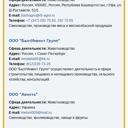
Сфера деятельности:
Животноводство
Адрес:
Россия, 450081, Россия, Республика Башкортостан, г.Уфа, ул.
Ш.Руставели, 51/1
E-mail:
bashagro@rb-agro.ru
Телефон:
+7 (347) 292 70 63, 292 70 65
Свиноводство, производство мяса и мясоколбасной продукции
ООО "БалтИнвест Групп"
Сфера деятельности:
Животноводство
Адрес:
Россия, г. Санкт-Петербург
E-mail:
mnatalia05@bk.ru
Телефон:
(812)339-73-26
ООО "БалтИнвест Групп" осуществляет деятельность в сфере
строительства, пищевого и непищевого производства, сельского
хозяйства, консультаций.
ООО "Авеста"
Сфера деятельности:
Животноводство
Адрес:
Украина
E-mail:
meloni009@mail.ru
Свиноводство, кролиководство, овощи и фрукты