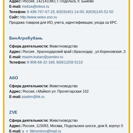
Адрес:
Россия, 142143,МО, г. Подольск, п. Быково
E-mail:
meliza@inbox.ru
Телефон:
8-496-767-67-29, 8(926)401-14-00, 8(926)145-52-50
Сайт:
http://www.veles-zoo.ru
Продажа товаров для ИО, учета, идентификации, ухода за КРС.
БиоАгроКубань
Сфера деятельности:
Животноводство
Адрес:
Россия , Краснодарский край г,Краснодар , ул.Кореновская ,3
E-mail:
maxim.kuban@yandex.ru
Телефон:
8-908-68-32-168, 8(861)258-5210
АбО
Сфера деятельности:
Животноводство
Адрес:
Россия, г.Майкоп ул. Пролетарская 102
E-mail:
paxton@bk.ru
ZVE
Сфера деятельности:
Животноводство
Адрес:
Россия, 115093, Москва, Подольское шоссе, дом 8, корпус 5
E-mail:
a_v_tikhomirov@mail.ru