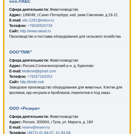
ооо.ЛАБС
Сфера деятельности:
Животноводство
Адрес:
199048, г.Санкт-Петербург, наб. реки Смоленки, д.19-21
E-mail:
vito-1281@inbox.ru
Телефон:
+79030926739
Сайт:
http://www.rakad.ru
Производство и поставка оборудования для сельского хозяйства
ООО"ПИК"
Сфера деятельности:
Животноводство
Адрес:
Россия,Солнечногорский р-н. д. Курилово
E-mail:
kletkinet@gmail.com
Телефон:
+79267162053
Сайт:
http://kletki.net/
Заводское производство оборудования для животных. Клетки для
кроликов, кур несушек и бройлеров, перепелов и под заказ.
ООО «Резерв»
Сфера деятельности:
Животноводство
Адрес:
Россия, 300004, г.Тула, ул. Марата, д. 184
E-mail:
reserv@reserv.ru
Телефон:
(4872) 41-94-07, 41-94-08