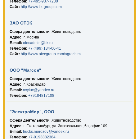
Телефон:
+7-495-937-7230
Сайт:
http://www.tlk-group.com
ЗАО ОТЭК
Сфера деятельности:
Животноводство
Адрес:
г. Москва
E-mail:
otecadmin@bk.ru
Телефон:
+7 (499) 134-00-41
Сайт:
http://www.otecgroup.com/agror.html
ООО "Магсон"
Сфера деятельности:
Животноводство
Адрес:
г. Краснодар
E-mail:
oxylux@yandex.ru
Телефон:
+79184817108
"ЭлектроМир", ООО
Сфера деятельности:
Животноводство
Адрес:
г. Екатеринбург, ул. Завокзальная, 5а, офис 109
E-mail:
trucks.morozov@yandex.ru
Телефон:
+7-9193882384