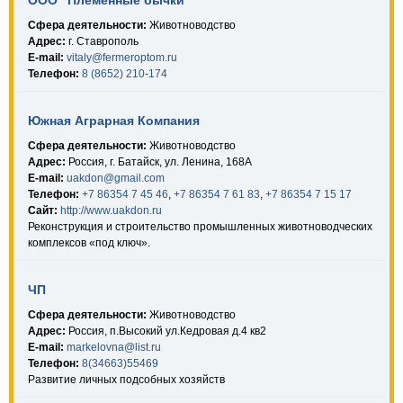
ООО "Племенные бычки"
Сфера деятельности:
Животноводство
Адрес:
г. Ставрополь
E-mail:
vitaly@fermeroptom.ru
Телефон:
8 (8652) 210-174
Южная Аграрная Компания
Сфера деятельности:
Животноводство
Адрес:
Россия, г. Батайск, ул. Ленина, 168А
E-mail:
uakdon@gmail.com
Телефон:
+7 86354 7 45 46
,
+7 86354 7 61 83
,
+7 86354 7 15 17
Сайт:
http://www.uakdon.ru
Реконструкция и строительство промышленных животноводческих
комплексов «под ключ».
ЧП
Сфера деятельности:
Животноводство
Адрес:
Россия, п.Высокий ул.Кедровая д.4 кв2
E-mail:
markelovna@list.ru
Телефон:
8(34663)55469
Развитие личных подсобных хозяйств