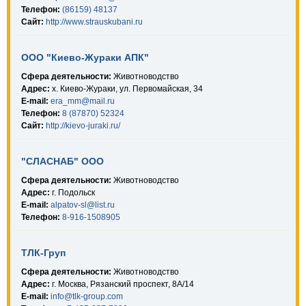
Телефон:
(86159) 48137
Сайт:
http://www.strauskubani.ru
ООО "Киево-Жураки АПК"
Сфера деятельности:
Животноводство
Адрес:
х. Киево-Жураки, ул. Первомайская, 34
E-mail:
era_mm@mail.ru
Телефон:
8 (87870) 52324
Сайт:
http://kievo-juraki.ru/
"СЛАСНАБ" ООО
Сфера деятельности:
Животноводство
Адрес:
г. Подольск
E-mail:
alpatov-sl@list.ru
Телефон:
8-916-1508905
ТЛК-Груп
Сфера деятельности:
Животноводство
Адрес:
г. Москва, Рязанский проспект, 8А/14
E-mail:
info@tlk-group.com