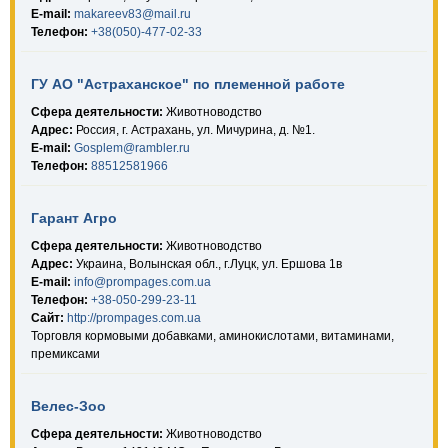
E-mail:
makareev83@mail.ru
Телефон:
+38(050)-477-02-33
ГУ АО "Астраханское" по племенной работе
Сфера деятельности:
Животноводство
Адрес:
Россия, г. Астрахань, ул. Мичурина, д. №1.
E-mail:
Gosplem@rambler.ru
Телефон:
88512581966
Гарант Агро
Сфера деятельности:
Животноводство
Адрес:
Украина, Волынская обл., г.Луцк, ул. Ершова 1в
E-mail:
info@prompages.com.ua
Телефон:
+38-050-299-23-11
Сайт:
http://prompages.com.ua
Торговля кормовыми добавками, аминокислотами, витаминами,
премиксами
Велес-Зоо
Сфера деятельности:
Животноводство