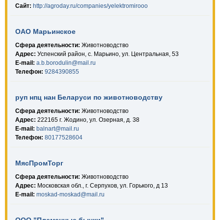
Сайт:
http://agroday.ru/companies/yelektromirooo
ОАО Марьинское
Сфера деятельности:
Животноводство
Адрес:
Успенский район, с. Марьино, ул. Центральная, 53
E-mail:
a.b.borodulin@mail.ru
Телефон:
9284390855
руп нпц нан Беларуси по животноводству
Сфера деятельности:
Животноводство
Адрес:
222165 г. Жодино, ул. Озерная, д. 38
E-mail:
balnart@mail.ru
Телефон:
80177528604
МясПромТорг
Сфера деятельности:
Животноводство
Адрес:
Московская обл., г. Серпухов, ул. Горького, д 13
E-mail:
moskad-moskad@mail.ru