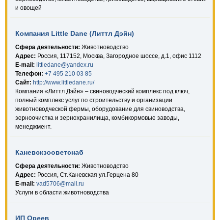
и овощей
Компания Little Dane (Литтл Дэйн)
Сфера деятельности:
Животноводство
Адрес:
Россия, 117152, Москва, Загородное шоссе, д.1, офис 1112
E-mail:
littledane@yandex.ru
Телефон:
+7 495 210 03 85
Сайт:
http://www.littledane.ru/
Компания «Литтл Дэйн» – свиноводческий комплекс под ключ,
полный комплекс услуг по строительству и организации
животноводческой фермы, оборудование для свиноводства,
зерноочистка и зернохранилища, комбикормовые заводы,
менеджмент.
Каневскзооветснаб
Сфера деятельности:
Животноводство
Адрес:
Россия, Ст.Каневская ул.Герцена 80
E-mail:
vad5706@mail.ru
Услуги в области животноводства
ИП Ореев