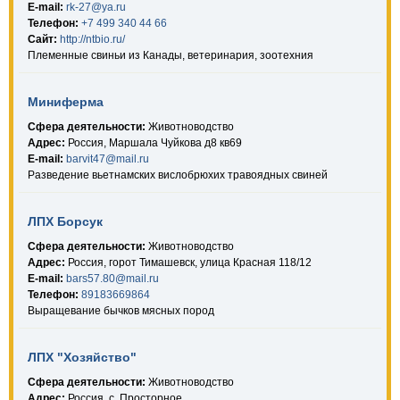
E-mail:
rk-27@ya.ru
Телефон:
+7 499 340 44 66
Сайт:
http://ntbio.ru/
Племенные свиньи из Канады, ветеринария, зоотехния
Миниферма
Сфера деятельности:
Животноводство
Адрес:
Россия, Маршала Чуйкова д8 кв69
E-mail:
barvit47@mail.ru
Разведение вьетнамских вислобрюхих травоядных свиней
ЛПХ Борсук
Сфера деятельности:
Животноводство
Адрес:
Россия, горот Тимашевск, улица Красная 118/12
E-mail:
bars57.80@mail.ru
Телефон:
89183669864
Выращевание бычков мясных пород
ЛПХ "Хозяйство"
Сфера деятельности:
Животноводство
Адрес:
Россия, с. Просторное