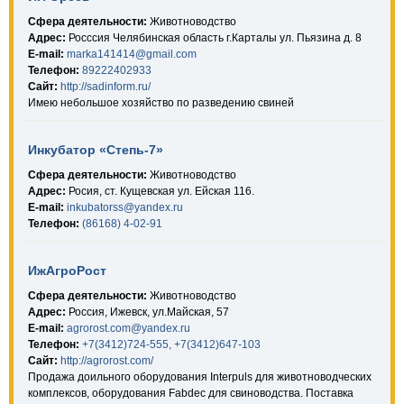
Сфера деятельности:
Животноводство
Адрес:
Росссия Челябинская область г.Карталы ул. Пьязина д. 8
E-mail:
marka141414@gmail.com
Телефон:
89222402933
Сайт:
http://sadinform.ru/
Имею небольшое хозяйство по разведению свиней
Инкубатор «Степь-7»
Сфера деятельности:
Животноводство
Адрес:
Росия, ст. Кущевская ул. Ейская 116.
E-mail:
inkubatorss@yandex.ru
Телефон:
(86168) 4-02-91
ИжАгроРост
Сфера деятельности:
Животноводство
Адрес:
Россия, Ижевск, ул.Майская, 57
E-mail:
agrorost.com@yandex.ru
Телефон:
+7(3412)724-555, +7(3412)647-103
Сайт:
http://agrorost.com/
Продажа доильного оборудования Interpuls для животноводческих
комплексов, оборудования Fabdec для свиноводства. Поставка