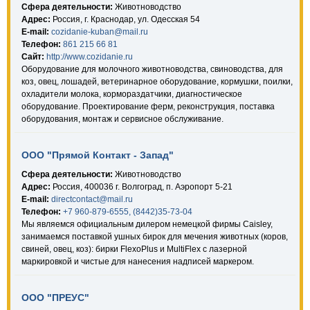
Сфера деятельности:
Животноводство
Адрес:
Россия, г. Краснодар, ул. Одесская 54
E-mail:
cozidanie-kuban@mail.ru
Телефон:
861 215 66 81
Сайт:
http://www.cozidanie.ru
Оборудование для молочного животноводства, свиноводства, для
коз, овец, лошадей, ветеринарное оборудование, кормушки, поилки,
охладители молока, кормораздатчики, диагностическое
оборудование. Проектирование ферм, реконструкция, поставка
оборудования, монтаж и сервисное обслуживание.
ООО "Прямой Контакт - Запад"
Сфера деятельности:
Животноводство
Адрес:
Россия, 400036 г. Волгоград, п. Аэропорт 5-21
E-mail:
directcontact@mail.ru
Телефон:
+7 960-879-6555, (8442)35-73-04
Мы являемся официальным дилером немецкой фирмы Caisley,
занимаемся поставкой ушных бирок для мечения животных (коров,
свиней, овец, коз): бирки FlexoPlus и MultiFlex с лазерной
маркировкой и чистые для нанесения надписей маркером.
ООО "ПРЕУС"