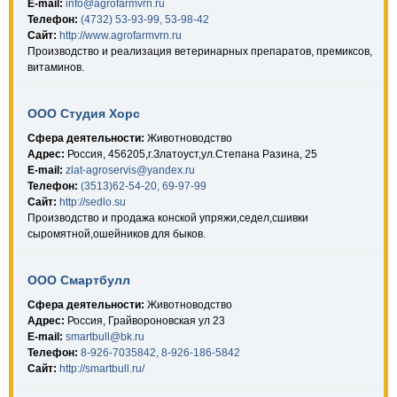
E-mail:
info@agrofarmvrn.ru
Телефон:
(4732) 53-93-99, 53-98-42
Сайт:
http://www.agrofarmvrn.ru
Производство и реализация ветеринарных препаратов, премиксов,
витаминов.
ООО Студия Хорс
Сфера деятельности:
Животноводство
Адрес:
Россия, 456205,г.Златоуст,ул.Степана Разина, 25
E-mail:
zlat-agroservis@yandex.ru
Телефон:
(3513)62-54-20, 69-97-99
Сайт:
http://sedlo.su
Производство и продажа конской упряжи,седел,сшивки
сыромятной,ошейников для быков.
ООО Смартбулл
Сфера деятельности:
Животноводство
Адрес:
Россия, Грайвороновская ул 23
E-mail:
smartbull@bk.ru
Телефон:
8-926-7035842, 8-926-186-5842
Сайт:
http://smartbull.ru/