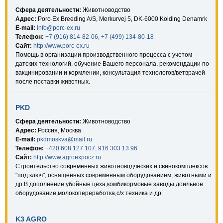
Сфера деятельности:
Животноводство
Адрес:
Porc-Ex Breeding A/S, Merkurvej 5, DK-6000 Kolding Denamrk
E-mail:
info@porc-ex.ru
Телефон:
+7 (916) 814-82-06, +7 (499) 134-80-18
Сайт:
http://www.porc-ex.ru
Помощь в организации производственного процесса с учетом
датских технологий, обучение Вашего персонала, рекомендации по
вакцинировании и кормлении, консультация технологов/ветврачей
после поставки животных.
PKD
Сфера деятельности:
Животноводство
Адрес:
Россия, Москва
E-mail:
pkdmoskva@mail.ru
Телефон:
+420 608 127 107, 916 303 13 96
Сайт:
http://www.agroexpocz.ru
Строительство современных животноводческих и свинокомплексов
"под ключ", оснащенных современным оборудованием, животными и
др.В дополнение убойные цеха,комбикормовые заводы,доильное
оборудование,молокопереработка,с/х техника и др.
K3 AGRO