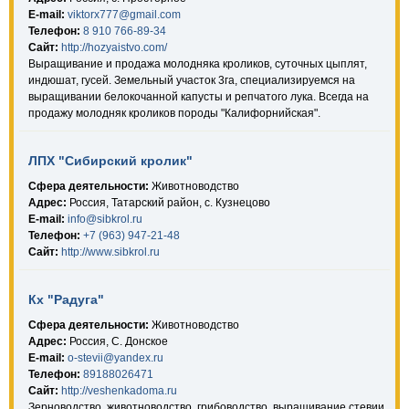
E-mail:
viktorx777@gmail.com
Телефон:
8 910 766-89-34
Сайт:
http://hozyaistvo.com/
Выращивание и продажа молодняка кроликов, суточных цыплят,
индюшат, гусей. Земельный участок 3га, специализируемся на
выращивании белокочанной капусты и репчатого лука. Всегда на
продажу молодняк кроликов породы "Калифорнийская".
ЛПХ "Сибирский кролик"
Сфера деятельности:
Животноводство
Адрес:
Россия, Татарский район, с. Кузнецово
E-mail:
info@sibkrol.ru
Телефон:
+7 (963) 947-21-48
Сайт:
http://www.sibkrol.ru
Кх "Радуга"
Сфера деятельности:
Животноводство
Адрес:
Россия, С. Донское
E-mail:
o-stevii@yandex.ru
Телефон:
89188026471
Сайт:
http://veshenkadoma.ru
Зерноводство, животноводство, грибоводство, выращивание стевии