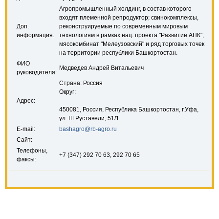
Агропромышленный холдинг, в состав которого
входят племенной репродуктор; свинокомплексы,
Доп.
реконструируемые по современным мировым
информация:
технологиям в рамках нац. проекта "Развитие АПК";
мясокомбинат "Мелеузовский" и ряд торговых точек
на территории республики Башкортостан.
ФИО
Медведев Андрей Витальевич
руководителя:
Страна: Россия
Округ:
Адрес:
450081, Россия, Республика Башкортостан, г.Уфа,
ул. Ш.Руставели, 51/1
E-mail:
bashagro@rb-agro.ru
Сайт:
Телефоны,
+7 (347) 292 70 63, 292 70 65
факсы: