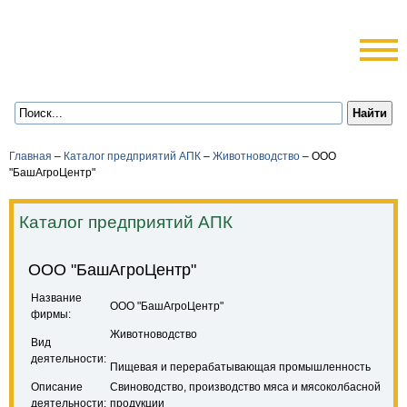
Главная
–
Каталог предприятий АПК
–
Животноводство
–
ООО
"БашАгроЦентр"
Каталог предприятий АПК
ООО "БашАгроЦентр"
Название
ООО "БашАгроЦентр"
фирмы:
Животноводство
Вид
деятельности:
Пищевая и перерабатывающая промышленность
Описание
Свиноводство, производство мяса и мясоколбасной
деятельности:
продукции